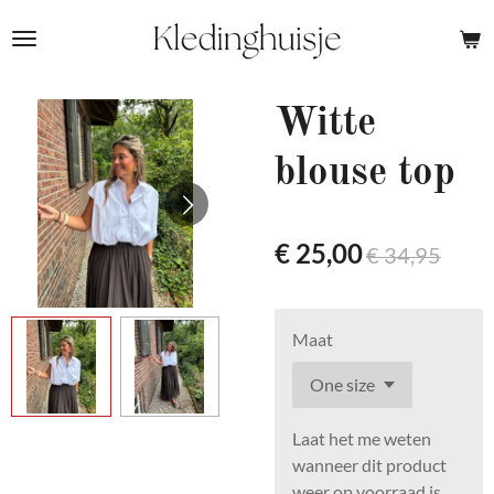
Ga
direct
naar
de
Witte
hoofdinhoud
blouse top
€ 25,00
€ 34,95
Maat
Laat het me weten
wanneer dit product
weer op voorraad is.