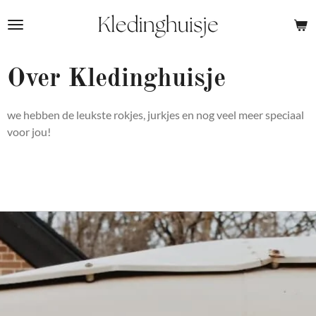
Ga
direct
naar
de
Over Kledinghuisje
hoofdinhoud
we hebben de leukste rokjes, jurkjes en nog veel meer speciaal
voor jou!