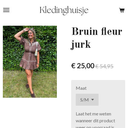
Ga
direct
naar
de
Bruin fleur
hoofdinhoud
jurk
€ 25,00
€ 54,95
Maat
Laat het me weten
wanneer dit product
weer op voorraad is.