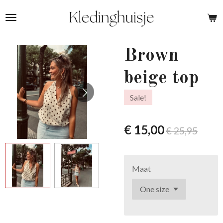
Ga
direct
naar
de
Brown
hoofdinhoud
beige top
Sale!
€ 15,00
€ 25,95
Maat