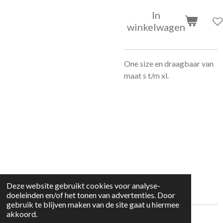
In
winkelwagen
One size en draagbaar van
maat s t/m xl.
Deze website gebruikt cookies voor analyse-
doeleinden en/of het tonen van advertenties. Door
gebruik te blijven maken van de site gaat u hiermee
akkoord.
© 2022 kleding huisje