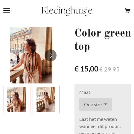
Ga
direct
naar
de
Color green
hoofdinhoud
top
€ 15,00
€ 29,95
Maat
Laat het me weten
wanneer dit product
weer op voorraad is.