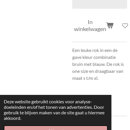
In
winkelwagen
Een leuke rok in een de
gave kleur combinatie
bruin met blauw. De rok is
one size en draagbaar van
maat s t/m xl.
Deze website gebruikt cookies voor analyse-
doeleinden en/of het tonen van advertenties. Door
gebruik te blijven maken van de site gaat u hiermee
akkoord.
© 2022 kleding huisje