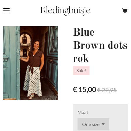
Ga
direct
naar
de
Blue
hoofdinhoud
Brown dots
rok
Sale!
€ 15,00
€ 29,95
Maat