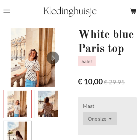
Ga
direct
naar
de
White blue
hoofdinhoud
Paris top
Sale!
€ 10,00
€ 29,95
Maat