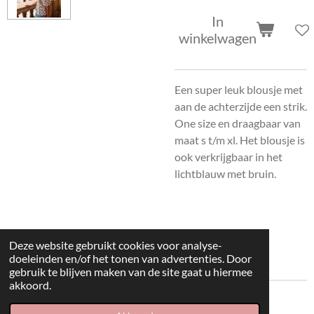
In
winkelwagen
Een super leuk blousje met
aan de achterzijde een strik.
One size en draagbaar van
maat s t/m xl. Het blousje is
ook verkrijgbaar in het
lichtblauw met bruin.
Deze website gebruikt cookies voor analyse-
doeleinden en/of het tonen van advertenties. Door
gebruik te blijven maken van de site gaat u hiermee
akkoord.
© 2022 kleding huisje