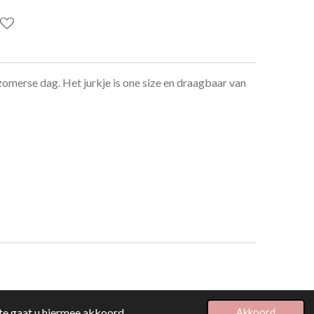
 zomerse dag. Het jurkje is one size en draagbaar van
te gaat u hiermee akkoord.
Akkoord