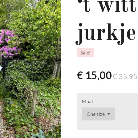
‘t wit
jurkje
Sale!
€ 15,00
€ 35,95
Maat