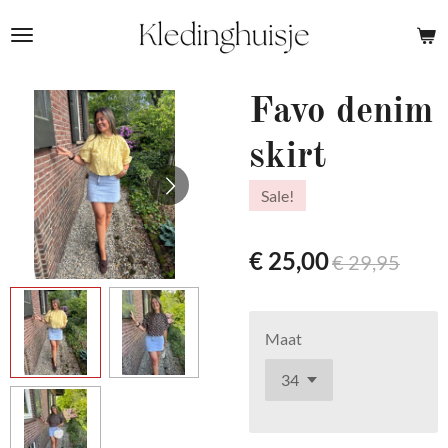
Ga
direct
naar
de
Favo denim
hoofdinhoud
skirt
Sale!
€ 25,00
€ 29,95
Maat