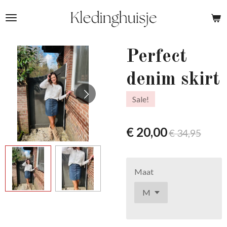
Ga
direct
naar
de
Perfect
hoofdinhoud
denim skirt
Sale!
€ 20,00
€ 34,95
Maat