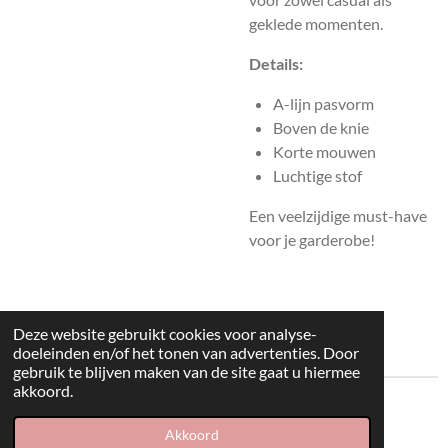
geklede momenten.
Details:
A-lijn pasvorm
Boven de knie
Korte mouwen
Luchtige stof
Een veelzijdige must-have
voor je garderobe!
Deze website gebruikt cookies voor analyse-
doeleinden en/of het tonen van advertenties. Door
gebruik te blijven maken van de site gaat u hiermee
akkoord.
© 2022 kleding huisje
Akkoord