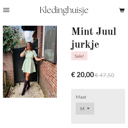
Ga
direct
naar
de
Mint Juul
hoofdinhoud
jurkje
Sale!
€ 20,00
€ 47,50
Maat