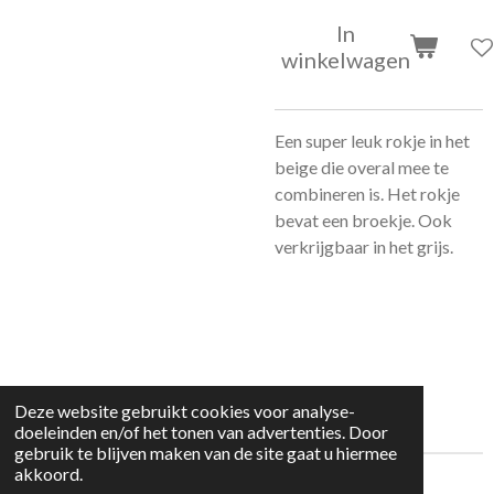
In
winkelwagen
Een super leuk rokje in het
beige die overal mee te
combineren is. Het rokje
bevat een broekje. Ook
verkrijgbaar in het grijs.
Deze website gebruikt cookies voor analyse-
doeleinden en/of het tonen van advertenties. Door
gebruik te blijven maken van de site gaat u hiermee
akkoord.
© 2022 kleding huisje