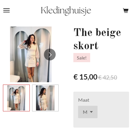
Ga
direct
naar
de
The beige
hoofdinhoud
skort
Sale!
€ 15,00
€ 42,50
Maat