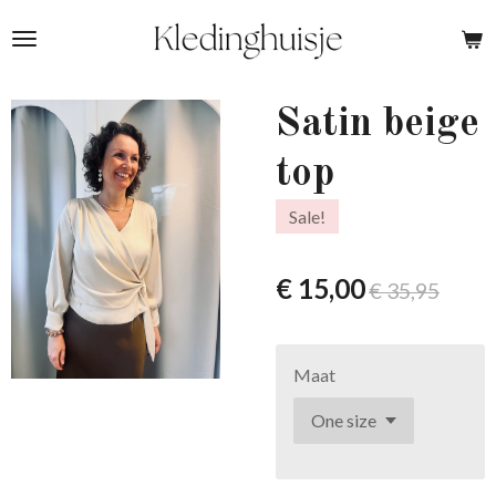
Ga
direct
naar
de
Satin beige
hoofdinhoud
top
Sale!
€ 15,00
€ 35,95
Maat