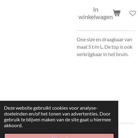
In
winkelwagen
One size en draagbaar van
maat S t/m L. De top is ook
verkrijgbaar in het bruin.
Deze website gebruikt cookies voor analyse-
doeleinden en/of het tonen van advertenties. Door
gebruik te blijven maken van de site gaat u hiermee
akkoord.
© 2022 kleding huisje