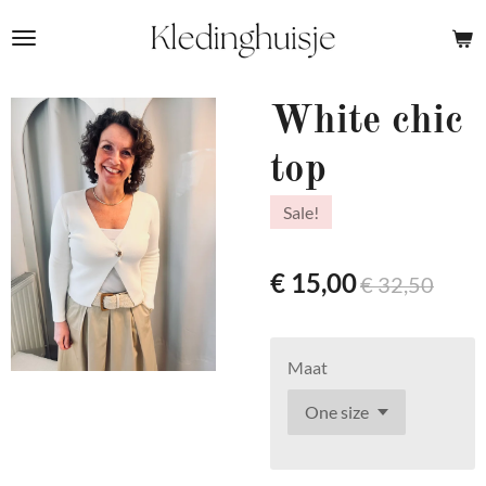
Ga
direct
naar
de
White chic
hoofdinhoud
top
Sale!
€ 15,00
€ 32,50
Maat