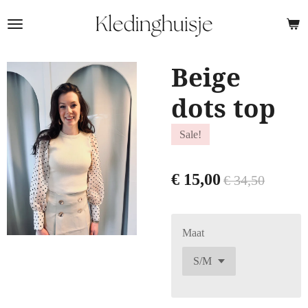
Ga
direct
naar
de
Beige
hoofdinhoud
dots top
Sale!
€ 15,00
€ 34,50
Maat