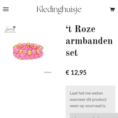
Ga
direct
naar
de
‘t Roze
hoofdinhoud
armbanden
set
€ 12,95
Laat het me weten
wanneer dit product
weer op voorraad is.