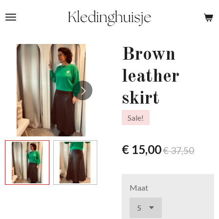
Ga
direct
naar
de
Brown
hoofdinhoud
leather
skirt
Sale!
€ 15,00
€ 37,50
Maat