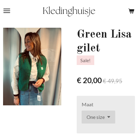
Ga
direct
naar
de
Green Lisa
hoofdinhoud
gilet
Sale!
€ 20,00
€ 49,95
Maat