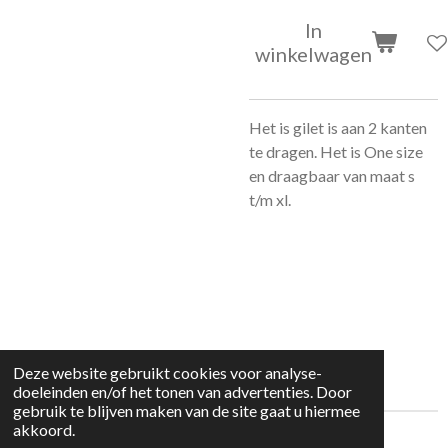
In
winkelwagen
Het is gilet is aan 2 kanten
te dragen. Het is One size
en draagbaar van maat s
t/m xl.
Deze website gebruikt cookies voor analyse-
doeleinden en/of het tonen van advertenties. Door
gebruik te blijven maken van de site gaat u hiermee
akkoord.
© 2022 kleding huisje