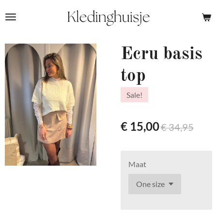
Ga
direct
naar
de
Ecru basis
hoofdinhoud
top
Sale!
€ 15,00
€ 34,95
Maat