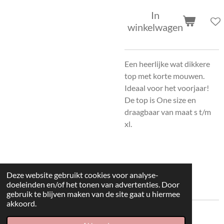
In
winkelwagen
Een heerlijke wat dikkere
top met korte mouwen.
Ideaal voor het voorjaar!
De top is One size en
draagbaar van maat s t/m
xl.
Deze website gebruikt cookies voor analyse-
doeleinden en/of het tonen van advertenties. Door
gebruik te blijven maken van de site gaat u hiermee
akkoord.
© 2022 kleding huisje