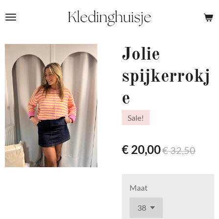
Ga
direct
naar
de
Jolie
hoofdinhoud
spijkerrokj
e
Sale!
€ 20,00
€ 32,50
Maat