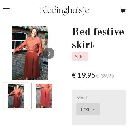
Ga
direct
naar
de
Red festive
hoofdinhoud
skirt
Sale!
€ 19,95
€ 39,95
Maat