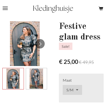
Ga
direct
naar
de
Festive
hoofdinhoud
glam dress
Sale!
€ 25,00
€ 49,95
Maat