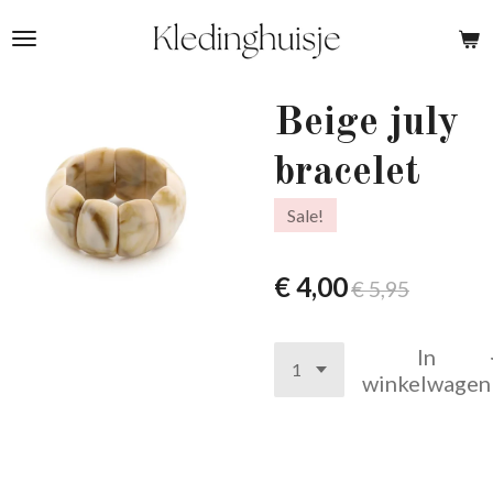
Ga
direct
naar
de
Beige july
hoofdinhoud
bracelet
Sale!
€ 4,00
€ 5,95
In
winkelwagen