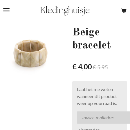
Ga
direct
naar
de
Beige
hoofdinhoud
bracelet
€ 4,00
€ 5,95
Laat het me weten
wanneer dit product
weer op voorraad is.
Verzenden