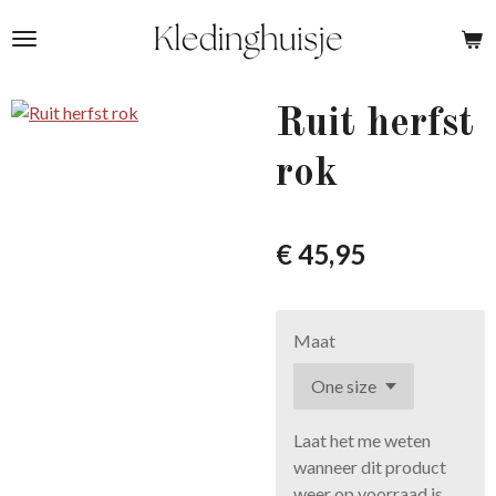
Ga
direct
naar
de
Ruit herfst
hoofdinhoud
rok
€ 45,95
Maat
Laat het me weten
wanneer dit product
weer op voorraad is.