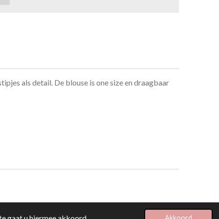
tipjes als detail. De blouse is one size en draagbaar
te gaat u hiermee akkoord.
Akkoord