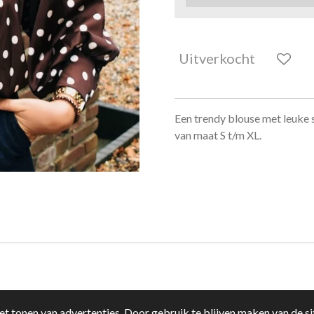
Uitverkocht
Een trendy blouse met leuke s
van maat S t/m XL.
t tonen van advertenties. Door gebruik te blijven maken van de si