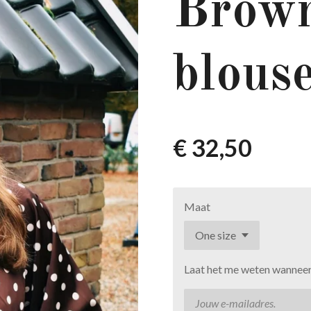
Brown
blous
€ 32,50
Maat
Laat het me weten wanneer 