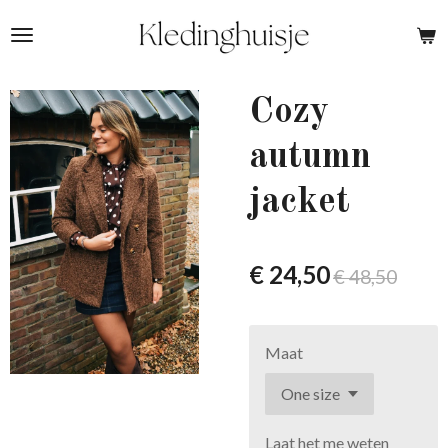
Ga
direct
naar
de
Cozy
hoofdinhoud
autumn
jacket
€ 24,50
€ 48,50
Maat
Laat het me weten