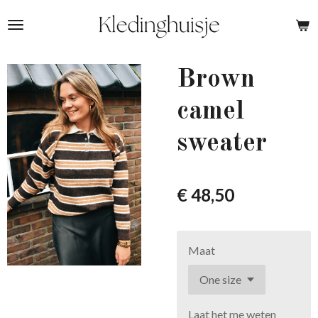
Ga
direct
naar
de
Brown
hoofdinhoud
camel
sweater
€ 48,50
Maat
Laat het me weten