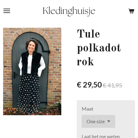
Ga
direct
naar
de
Tule
hoofdinhoud
polkadot
rok
€ 29,50
€ 41,95
Maat
Laat het me weten