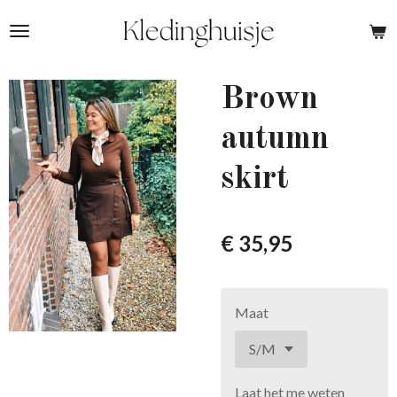
Ga
direct
naar
de
Brown
hoofdinhoud
autumn
skirt
€ 35,95
Maat
Laat het me weten