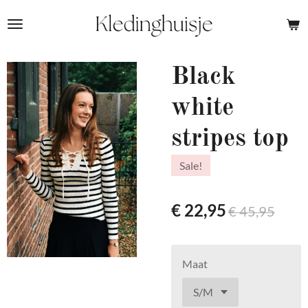
Ga
direct
naar
de
Black
hoofdinhoud
white
stripes top
Sale!
€ 22,95
€ 45,95
Maat