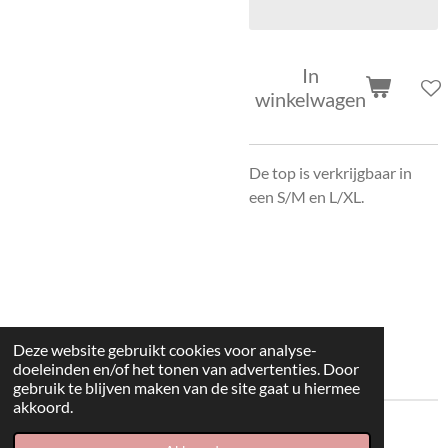
In
winkelwagen
De top is verkrijgbaar in
een S/M en L/XL.
Deze website gebruikt cookies voor analyse-
doeleinden en/of het tonen van advertenties. Door
gebruik te blijven maken van de site gaat u hiermee
akkoord.
© 2022 kleding huisje