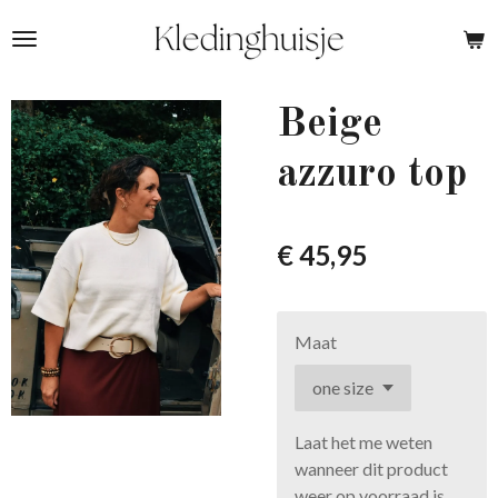
Ga
direct
naar
de
Beige
hoofdinhoud
azzuro top
€ 45,95
Maat
Laat het me weten
wanneer dit product
weer op voorraad is.