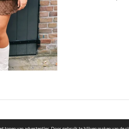
t tonen van advertenties. Door gebruik te blijven maken van de si