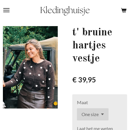
Ga
direct
naar
de
t' bruine
hoofdinhoud
hartjes
vestje
€ 39,95
Maat
Laat het me weten