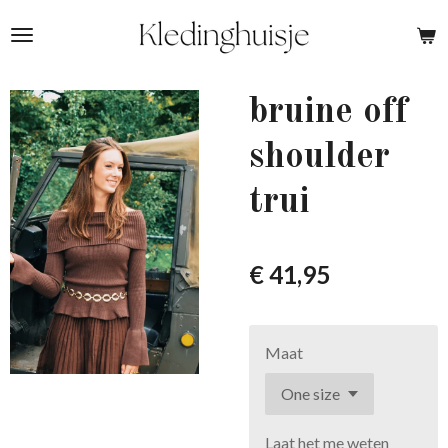
Ga
direct
naar
de
bruine off
hoofdinhoud
shoulder
trui
€ 41,95
Maat
Laat het me weten