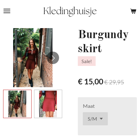
Ga
direct
naar
de
Burgundy
hoofdinhoud
skirt
Sale!
€ 15,00
€ 29,95
Maat