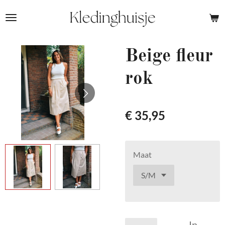
Ga
direct
naar
de
Beige fleur
hoofdinhoud
rok
€ 35,95
Maat
In