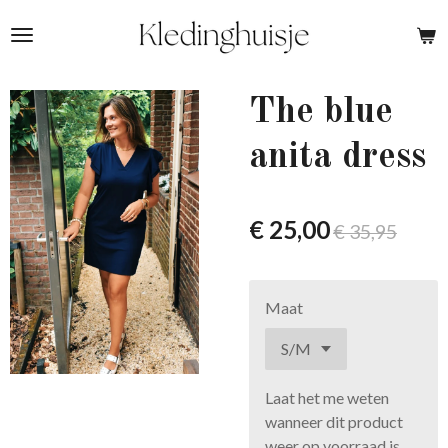
Ga
direct
naar
de
The blue
hoofdinhoud
anita dress
€ 25,00
€ 35,95
Maat
Laat het me weten
wanneer dit product
weer op voorraad is.