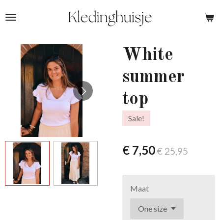
Ga
direct
naar
de
White
hoofdinhoud
summer
top
Sale!
€ 7,50
€ 25,95
Maat