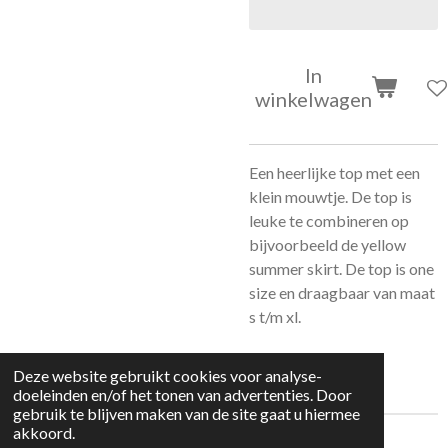
In
winkelwagen
Een heerlijke top met een
klein mouwtje. De top is
leuke te combineren op
bijvoorbeeld de yellow
summer skirt. De top is one
size en draagbaar van maat
s t/m xl.
Deze website gebruikt cookies voor analyse-
doeleinden en/of het tonen van advertenties. Door
gebruik te blijven maken van de site gaat u hiermee
akkoord.
© 2022 kleding huisje