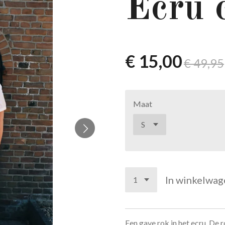
Ecru c
€ 15,00
€ 49,95
Maat
In winkelwag
Een gave rok in het ecru. De ro