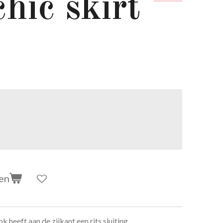
hic skirt
en
k heeft aan de zijkant een rits sluiting.