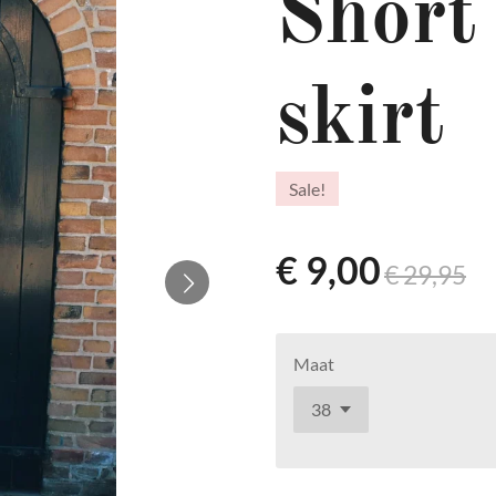
Short
skirt
Sale!
€ 9,00
€ 29,95
Maat