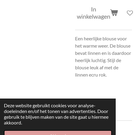
In
winkelwagen
Een heerlijke blouse voor
het warme weer. De blouse
bevat linnen en is daardoor
heerlijk luchtig. Stijl de
blouse leuk af met de
linnen ecru rok.
Deze website gebruikt cookies voor analyse-
doeleinden en/of het tonen van advertenties. Door
gebruik te blijven maken van de site gaat u hiermee
akkoord.
© 2022 kleding huisje