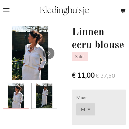
Ga
direct
naar
de
Linnen
hoofdinhoud
ecru blouse
Sale!
€ 11,00
€ 37,50
Maat