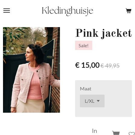
Ga
direct
naar
de
Pink jacket
hoofdinhoud
Sale!
€ 15,00
€ 49,95
Maat
In