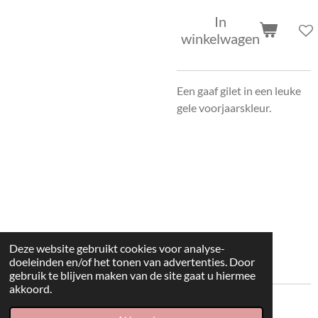
In
winkelwagen
Een gaaf gilet in een leuke
gele voorjaarskleur.
Deze website gebruikt cookies voor analyse-
doeleinden en/of het tonen van advertenties. Door
gebruik te blijven maken van de site gaat u hiermee
akkoord.
© 2022 kleding huisje