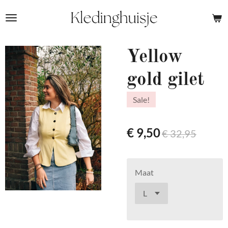
Ga
direct
naar
de
Yellow
hoofdinhoud
gold gilet
Sale!
€ 9,50
€ 32,95
Maat