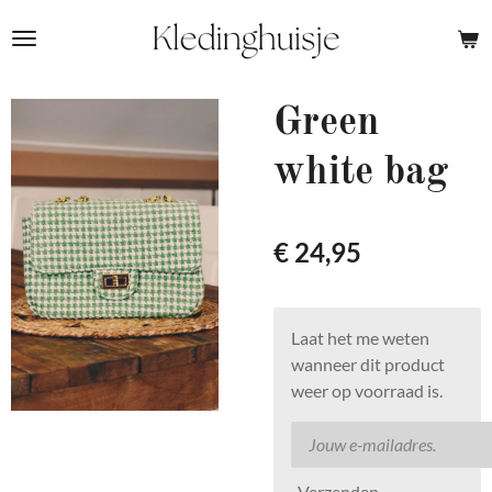
Ga
direct
naar
de
Green
hoofdinhoud
white bag
€ 24,95
Laat het me weten
wanneer dit product
weer op voorraad is.
Verzenden