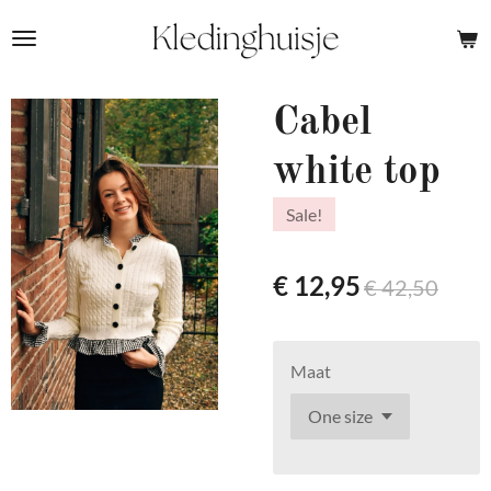
Ga
direct
naar
de
Cabel
hoofdinhoud
white top
Sale!
€ 12,95
€ 42,50
Maat