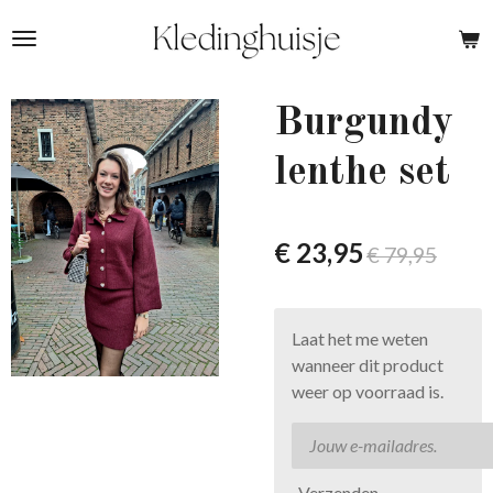
Ga
direct
naar
de
Burgundy
hoofdinhoud
lenthe set
€ 23,95
€ 79,95
Laat het me weten
wanneer dit product
weer op voorraad is.
Verzenden