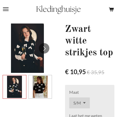
Ga
direct
naar
de
Zwart
hoofdinhoud
witte
strikjes top
€ 10,95
€ 35,95
Maat
Laat het me weten