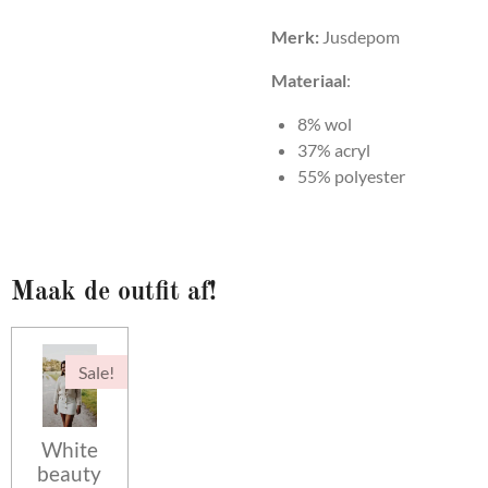
Merk:
Jusdepom
Materiaal
:
8% wol
37% acryl
55% polyester
Maak de outfit af!
Sale!
White
beauty