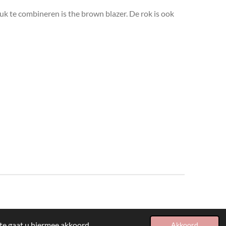
euk te combineren is the brown blazer. De rok is ook
te gaat u hiermee akkoord.
Akkoord