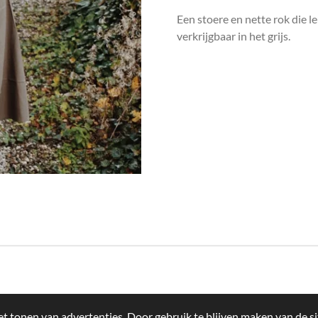
Een stoere en nette rok die l
verkrijgbaar in het grijs.
t tonen van advertenties. Door gebruik te blijven maken van de si