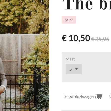
The b
Sale!
€ 10,50
€ 35,95
Maat
In winkelwagen