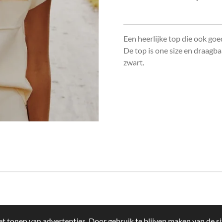
Een heerlijke top die ook goe
De top is one size en draagbaa
zwart.
t tonen van advertenties. Door gebruik te blijven maken van de si